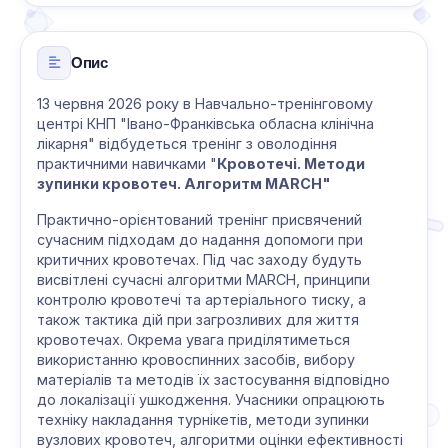
Опис
13 червня 2026 року в Навчально-тренінговому
центрі КНП "Івано-Франківська обласна клінічна
лікарня" відбудеться тренінг з оволодіння
практичними навичками "
Кровотечі. Методи
зупинки кровотеч. Алгоритм
MARCH"
Практично-орієнтований тренінг присвячений
сучасним підходам до надання допомоги при
критичних кровотечах. Під час заходу будуть
висвітлені сучасні алгоритми MARCH, принципи
контролю кровотечі та артеріального тиску, а
також тактика дій при загрозливих для життя
кровотечах. Окрема увага приділятиметься
використанню кровоспинних засобів, вибору
матеріалів та методів їх застосування відповідно
до локалізації ушкодження. Учасники опрацюють
техніку накладання турнікетів, методи зупинки
вузлових кровотеч, алгоритми оцінки ефективності